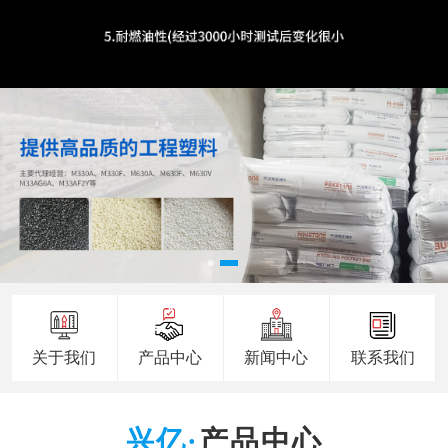
关于我们
产品中心
新闻中心
联系我们
产品中心