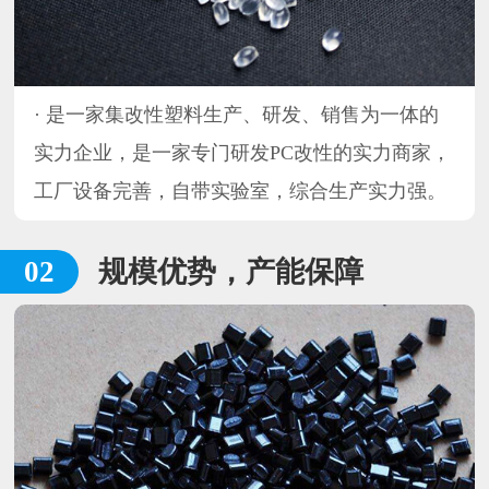
· 是一家集改性塑料生产、研发、销售为一体的
实力企业，是一家专门研发PC改性的实力商家，
工厂设备完善，自带实验室，综合生产实力强。
规模优势，产能保障