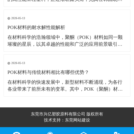
集团的研发与推动下，其应用领域不断拓展，性能优势
日益凸显。那么，究竟什么是POK材料？它又有哪些独
2026-05-13
特的特性和应用呢？ POK，全称为Polyketone，是一种由
一氧化碳、乙烯等单体通过精密的聚合
POK材料的耐水解性能解析
在材料科学的浩瀚领域中，聚酮（POK）材料如同一颗
璀璨的星辰，以其卓越的性能和广泛的应用前景吸引了
众多关注。特别是在耐水解性能方面，POK材料更是展
现出了传统材料难以比拟的优势。本文将深入探讨POK
2026-05-13
材料的耐水解性能，以揭示其在水处理、化工及诸多应
用领域中的独特魅力。 POK材料，这一由CO、乙
POK材料与传统材料相比有哪些优势？
在材料科学的快速发展中，新型材料不断涌现，为各行
各业带来了前所未有的变革。其中，POK（聚酮）材料
作为一种高性能聚合物，以其独特的性能和广泛的应用
领域，在众多材料中脱颖而出。与传统材料相比，POK
材料展现出了诸多显著优势，而韩国晓星POK更是这一
东莞市兴亿塑胶原料有限公司 版权所有
领域的佼佼者，以其卓越的品质和技术引领着材料科学
技术支持：
东莞网站建设​
的进步