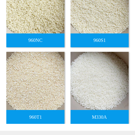
960NC
960S1
960T1
M330A