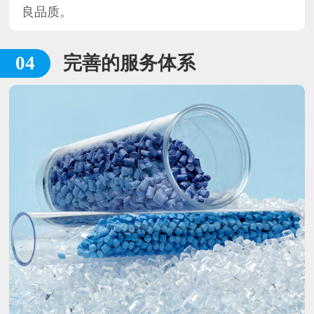
良品质。
完善的服务体系