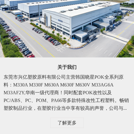
关于我们
东莞市兴亿塑胶原料有限公司主营韩国晓星POK全系列原
料：M330A M330F M630A M630F M630V M33AG6A
M33AF2Y,华南一级代理商！同时配套POK改性以及
PC/ABS、PC、POM、PA66等多款特殊改性工程塑料。畅销
塑胶制品行业，在塑胶行业当中享有较高的声誉，公司与...
了解更多