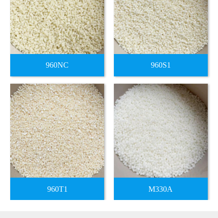
960NC
960S1
960T1
M330A