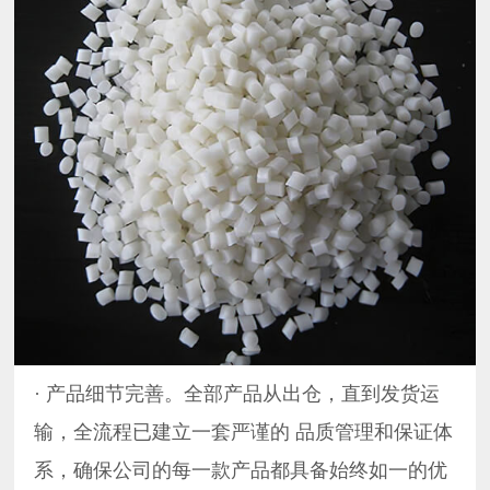
· 产品细节完善。全部产品从出仓，直到发货运
输，全流程已建立一套严谨的 品质管理和保证体
系，确保公司的每一款产品都具备始终如一的优