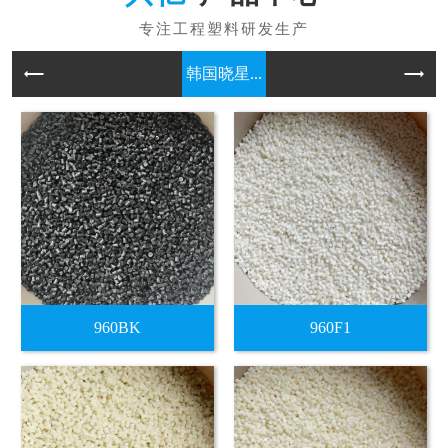
韩国晓星...
960BK
960F1